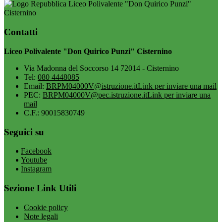
Liceo Polivalente "Don Quirico Punzi"
Cisternino
Contatti
Liceo Polivalente "Don Quirico Punzi" Cisternino
Via Madonna del Soccorso 14 72014 - Cisternino
Tel:
080 4448085
Email:
BRPM04000V@istruzione.it
Link per inviare una mail
PEC:
BRPM04000V@pec.istruzione.it
Link per inviare una
mail
C.F.: 90015830749
Seguici su
Facebook
Youtube
Instagram
Sezione Link Utili
Cookie policy
Note legali